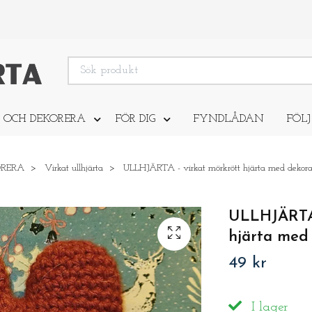
 OCH DEKORERA
FÖR DIG
FYNDLÅDAN
FÖLJ
ORERA
Virkat ullhjärta
ULLHJÄRTA - virkat mörkrött hjärta med dekora
ULLHJÄRTA 
hjärta med
49 kr
I lager