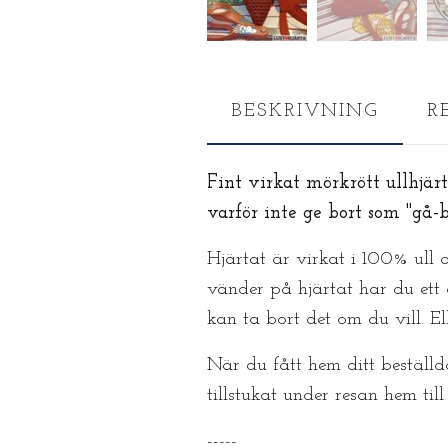
BESKRIVNING
R
Fint virkat mörkrött ullhjär
varför inte ge bort som "gå-b
Hjärtat är virkat i 100% ull
vänder på hjärtat har du ett o
kan ta bort det om du vill. E
När du fått hem ditt beställda
tillstukat under resan hem til
-----