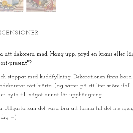
ECENSIONER
ta att dekorera med. Häng upp, pryd en krans eller läg
ort-present"?
 och stoppat med kuddfyllning. Dekorationen finns bar
dekorerat rött hjärta. Jag sätter på ett litet snöre ifal
ller byta till något annat för upphängning.
 Ullhjärta kan det vara bra att forma till det lite igen,
l dig =)