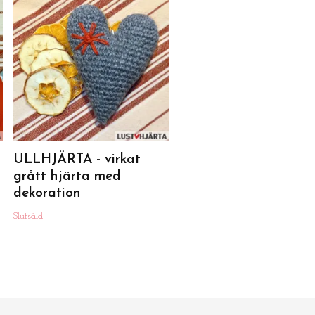
ULLHJÄRTA - virkat
medelstort grått hjär
39 kr
ULLHJÄRTA - virkat
grått hjärta med
dekoration
Slutsåld