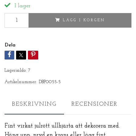
I lager
LÄGG I KORGEN
Dela
Lagersaldo:
7
Artikelnummer:
DBP0055-5
BESKRIVNING
RECENSIONER
Fint virkat julrött ullhjärta att dekorera med.
Häng upp, pryd en krans eller lägg fint