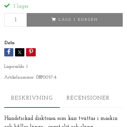
I lager
LÄGG I KORGEN
Dela
Lagersaldo:
1
Artikelnummer:
DBP0057-4
BESKRIVNING
RECENSIONER
Handstickad disktrasa som kan tvättas i maskin