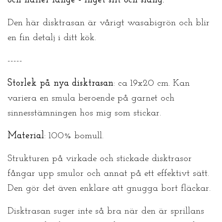
och håller länge - inget slit och släng.
Den här disktrasan är vårigt wasabigrön och blir
en fin detalj i ditt kök.
-----
Storlek på nya disktrasan
: ca 19x20 cm. Kan
variera en smula beroende på garnet och
sinnesstämningen hos mig som stickar.
Material
: 100% bomull.
Strukturen på virkade och stickade disktrasor
fångar upp smulor och annat på ett effektivt sätt.
Den gör det även enklare att gnugga bort fläckar.
Disktrasan suger inte så bra när den är sprillans