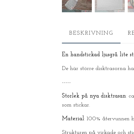
BESKRIVNING
R
En handstickad ljusgrå lite s
De här större disktrasorna h
-----
Storlek på nya disktrasan
: c
som stickar.
Material
: 100% återvunnen b
Strukturen på virkade och sti