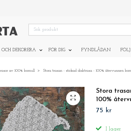
 OCH DEKORERA
FÖR DIG
FYNDLÅDAN
FÖLJ
trasor av 100% bomull
Stora trasan - stickad disktrasa - 100% återvunnen bom
Stora trasan
100% återv
75 kr
I lager