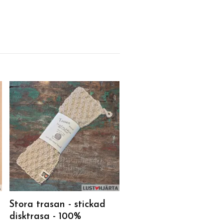
Stickad disktrasa - 1
återvunnen bomull
65 kr
Stora trasan - stickad
disktrasa - 100%