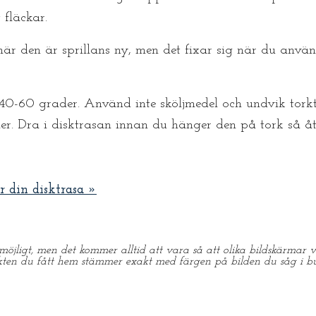
 fläckar.
när den är sprillans ny, men det fixar sig när du använ
 40-60 grader. Använd inte sköljmedel och undvik torktu
ier. Dra i disktrasan innan du hänger den på tork så åt
r din disktrasa »
möjligt, men det kommer alltid att vara så att olika bildskärmar vi
kten du fått hem stämmer exakt med färgen på bilden du såg i bu