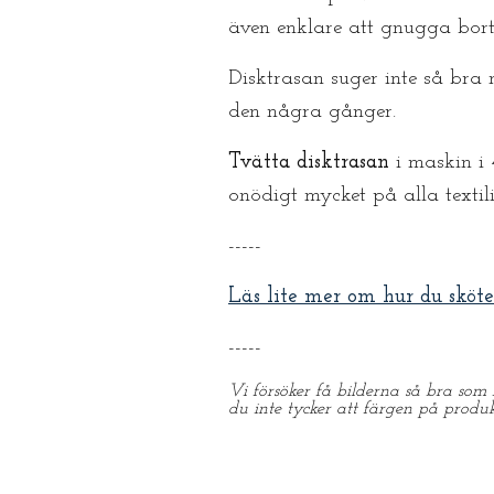
även enklare att gnugga bort
Disktrasan suger inte så bra 
den några gånger.
Tvätta disktrasan
i maskin i
onödigt mycket på alla textil
-----
Läs lite mer om hur du sköte
-----
Vi försöker få bilderna så bra som 
du inte tycker att färgen på produ