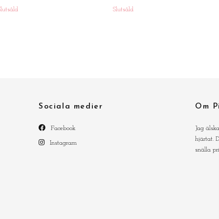
Slutsåld
Slutsåld
Sociala medier
Om P
Facebook
Jag älsk
hjärtat.
Instagram
snälla pr