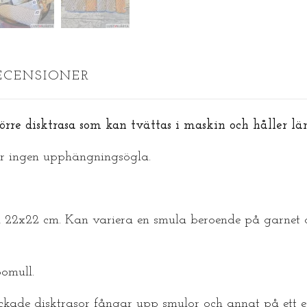
ECENSIONER
törre disktrasa som kan tvättas i maskin och håller län
ar ingen upphängningsögla.
a 22x22 cm. Kan variera en smula beroende på garnet 
omull.
ckade disktrasor fångar upp smulor och annat på ett ef