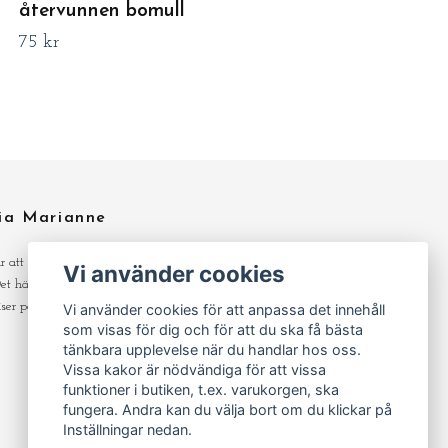
återvunnen bomull
75 kr
ia Marianne
ar att skapa och gör det av lust och med
Vi använder cookies
 Det här är min hobby så jag kan hålla hyfsat
iser på det jag erbjuder i butiken.
Vi använder cookies för att anpassa det innehåll
som visas för dig och för att du ska få bästa
tänkbara upplevelse när du handlar hos oss.
Vissa kakor är nödvändiga för att vissa
funktioner i butiken, t.ex. varukorgen, ska
fungera. Andra kan du välja bort om du klickar på
Inställningar nedan.