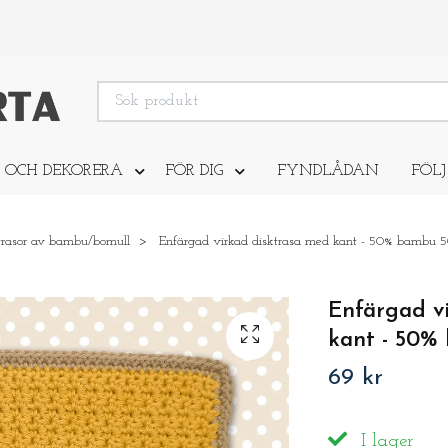
 OCH DEKORERA
FÖR DIG
FYNDLÅDAN
FÖLJ
trasor av bambu/bomull
Enfärgad virkad disktrasa med kant - 50% bambu 
Enfärgad v
kant - 50%
69 kr
I lager