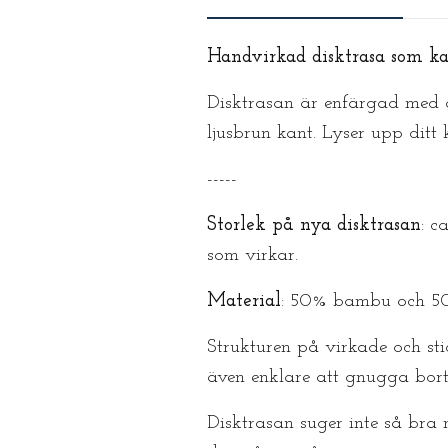
Handvirkad disktrasa som kan
Disktrasan är enfärgad med a
ljusbrun kant. Lyser upp ditt 
-----
Storlek på nya disktrasan
: c
som virkar.
Material
: 50% bambu och 50%
Strukturen på virkade och sti
även enklare att gnugga bort
Disktrasan suger inte så bra 