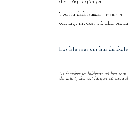
den några gånger.
Tvätta disktrasan
i maskin i
onödigt mycket på alla textil
-----
Läs lite mer om hur du sköte
-----
Vi försöker få bilderna så bra som 
du inte tycker att färgen på produ