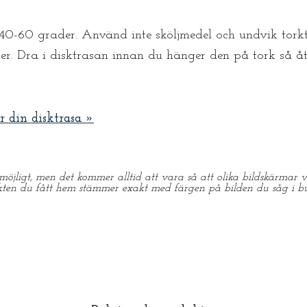
 40-60 grader. Använd inte sköljmedel och undvik torktu
ier. Dra i disktrasan innan du hänger den på tork så åt
r din disktrasa »
möjligt, men det kommer alltid att vara så att olika bildskärmar vi
kten du fått hem stämmer exakt med färgen på bilden du såg i bu