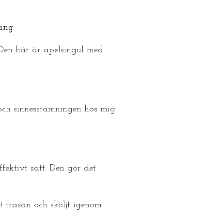
äng.
 Den här är apelsingul med
och sinnesstämningen hos mig
fektivt sätt. Den gör det
t trasan och sköljt igenom