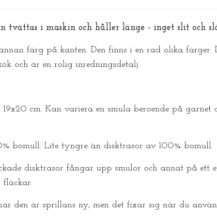
 tvättas i maskin och håller länge - inget slit och sl
nnan färg på kanten. Den finns i en rad olika färger.
kök och är en rolig inredningsdetalj.
a 19x20 cm. Kan variera en smula beroende på garnet 
 bomull. Lite tyngre än disktrasor av 100% bomull.
ckade disktrasor fångar upp smulor och annat på ett ef
 fläckar.
när den är sprillans ny, men det fixar sig när du använ