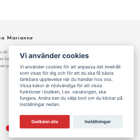
ia Marianne
ar att skapa och gör det av lust och med
Vi använder cookies
 Det här är min hobby så jag kan hålla hyfsat
iser på det jag erbjuder i butiken.
Vi använder cookies för att anpassa det innehåll
som visas för dig och för att du ska få bästa
tänkbara upplevelse när du handlar hos oss.
Vissa kakor är nödvändiga för att vissa
funktioner i butiken, t.ex. varukorgen, ska
fungera. Andra kan du välja bort om du klickar på
Inställningar nedan.
Godkänn alla
Inställningar