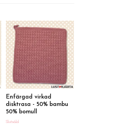
Enfärgad virkad
disktrasa - 50% bam
50% bomull
Slutsåld
Enfärgad virkad
disktrasa - 50% bambu
50% bomull
Slutsåld