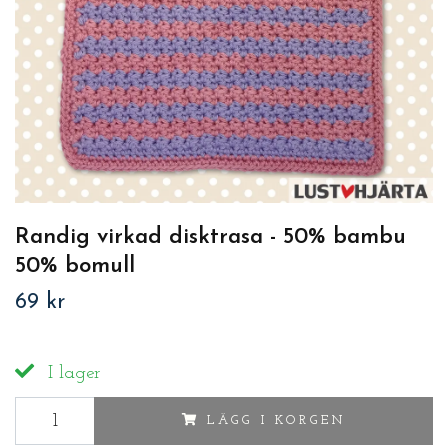
Randig virkad disktrasa - 50% bambu
50% bomull
69 kr
I lager
LÄGG I KORGEN