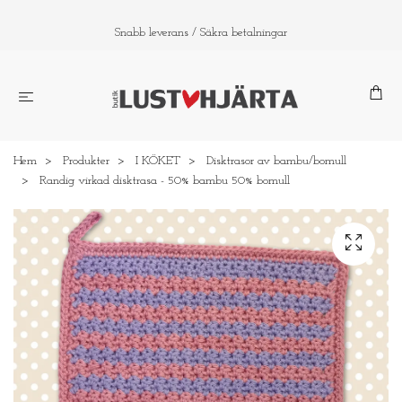
Snabb leverans / Säkra betalningar
Hem
Produkter
I KÖKET
Disktrasor av bambu/bomull
Randig virkad disktrasa - 50% bambu 50% bomull