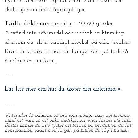
ny, men det fixar sig när du använt trasan och
sköljt igenom den några gånger.
Tvätta disktrasan
i maskin i 40-60 grader.
Använd inte sköljmedel och undvik torktumling
eftersom det sliter onödigt mycket på alla textilier.
Dra i disktrasan innan du hänger den på tork så
återfår den sin form.
-----
Läs lite mer om hur du sköter din disktrasa »
-----
Vi försöker få bilderna så bra som möjligt, men det kommer
alltid att vara så att olika bildskärmar visar färger lite olika.
Därför kanske du inte tycker att färgen på produkten du fått
hem stämmer exakt med färgen på bilden du såg i butiken.