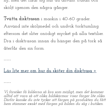
ny, men det fixar sig när du använt trasan och
sköljt igenom den några gånger.
Tvätta disktrasan
i maskin i 40-60 grader.
Använd inte sköljmedel och undvik torktumling
eftersom det sliter onödigt mycket på alla textilier.
Dra i disktrasan innan du hänger den på tork så
återfår den sin form.
-----
Läs lite mer om hur du sköter din disktrasa »
-----
Vi försöker få bilderna så bra som möjligt, men det kommer
alltid att vara så att olika bildskärmar visar färger lite olika.
Därför kanske du inte tycker att färgen på produkten du fått
hem stämmer exakt med färgen på bilden du såg i butiken.