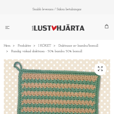
Snabb leverans / Säkra betalningar
Hem
Produkter
I KÖKET
Disktrasor av bambu/bomull
Randig virkad disktrasa - 50% bambu 50% bomull