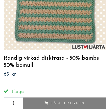
Randig virkad disktrasa - 50% bambu
50% bomull
69 kr
I lager
LÄGG I KORGEN