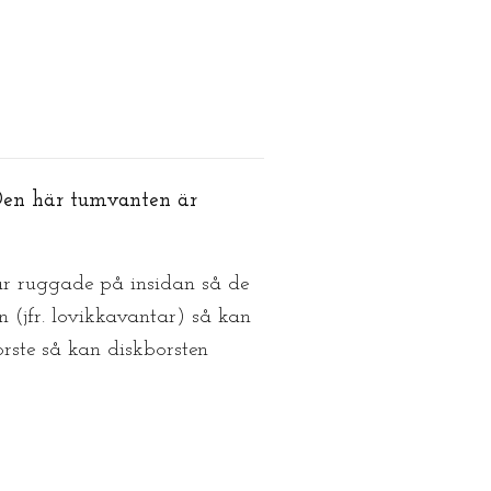
. Den här tumvanten är
r ruggade på insidan så de
(jfr. lovikkavantar) så kan
rste så kan diskborsten