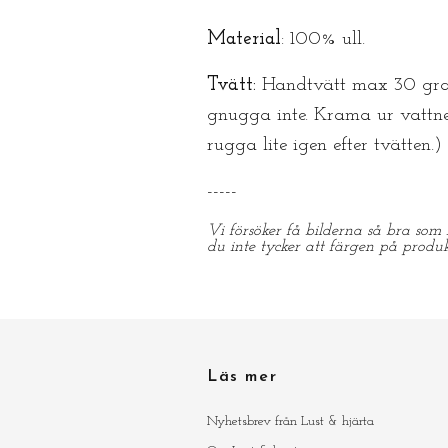
Material
: 100% ull.
Tvätt:
Handtvätt max 30 grade
gnugga inte. Krama ur vattne
rugga lite igen efter tvätten.)
-----
Vi försöker få bilderna så bra som 
du inte tycker att färgen på produ
Läs mer
Nyhetsbrev från Lust & hjärta