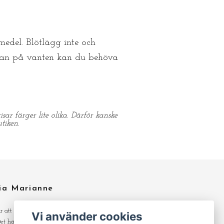
edel. Blötlägg inte och
idan på vanten kan du behöva
sar färger lite olika. Därför kanske
tiken.
ia Marianne
ar att skapa och gör det av lust och med
Vi använder cookies
 Det här är min hobby så jag kan hålla hyfsat