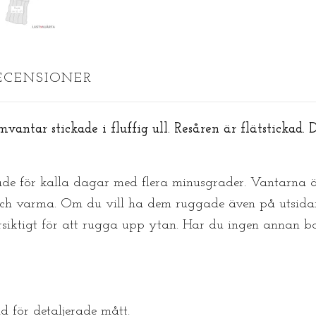
ECENSIONER
vantar stickade i fluffig
ull. Resåren är flätstickad
e för kalla dagar med flera minusgrader. Vantarna ä
och varma. Om du vill ha dem ruggade även på utsidan 
rsiktigt för att rugga upp ytan. Har du ingen annan bo
d för detaljerade mått.