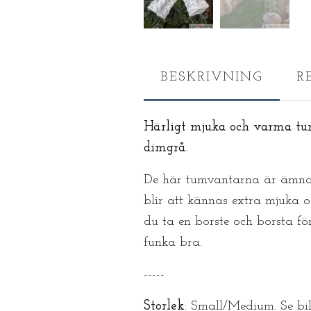
BESKRIVNING
R
Härligt mjuka och varma tum
dimgrå.
De här tumvantarna är ämnad
blir att kännas extra mjuka 
du ta en borste och borsta fö
funka bra.
-----
Storlek
: Small/Medium. Se bil