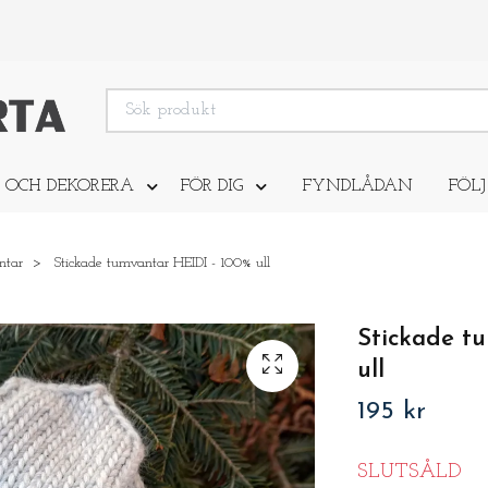
 OCH DEKORERA
FÖR DIG
FYNDLÅDAN
FÖLJ
ntar
Stickade tumvantar HEIDI - 100% ull
Stickade t
ull
195 kr
SLUTSÅLD