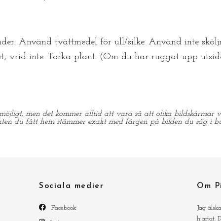
r. Använd tvättmedel för ull/silke. Använd inte sköljm
t, vrid inte. Torka plant. (Om du har ruggat upp uts
möjligt, men det kommer alltid att vara så att olika bildskärmar vi
kten du fått hem stämmer exakt med färgen på bilden du såg i bu
Sociala medier
Om P
Facebook
Jag älsk
hjärtat.